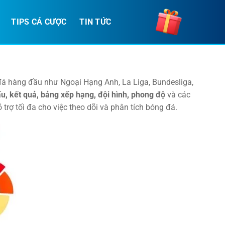
TIPS CÁ CƯỢC
TIN TỨC
 đá hàng đầu như Ngoại Hạng Anh, La Liga, Bundesliga,
đấu, kết quả, bảng xếp hạng, đội hình, phong độ
và các
 trợ tối đa cho việc theo dõi và phân tích bóng đá.