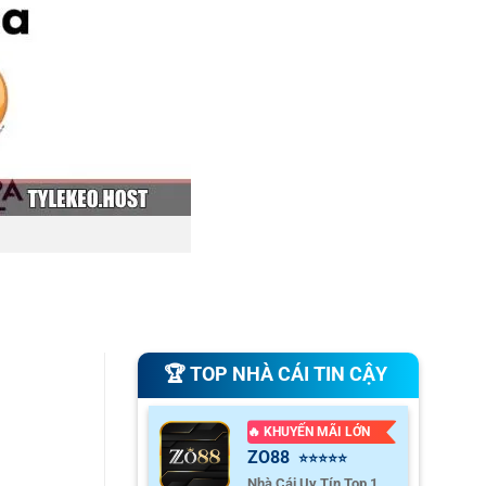
🏆️ TOP NHÀ CÁI TIN CẬY
🔥 KHUYẾN MÃI LỚN
ZO88
⭐⭐⭐⭐⭐
Nhà Cái Uy Tín Top 1