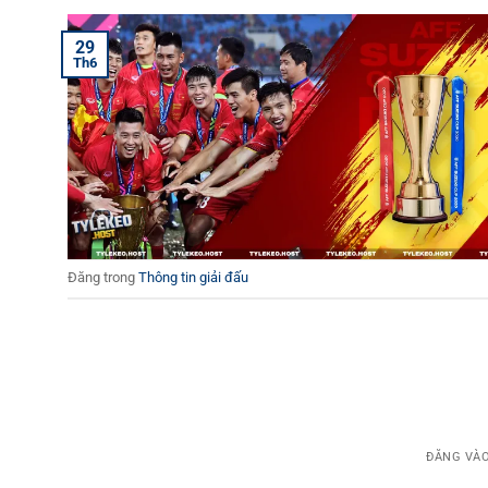
29
Th6
Đăng trong
Thông tin giải đấu
ĐĂNG VÀ