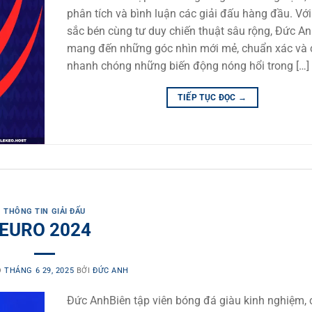
phân tích và bình luận các giải đấu hàng đầu. Với 
sắc bén cùng tư duy chiến thuật sâu rộng, Đức An
mang đến những góc nhìn mới mẻ, chuẩn xác và 
nhanh chóng những biến động nóng hổi trong […]
TIẾP TỤC ĐỌC
→
THÔNG TIN GIẢI ĐẤU
EURO 2024
O
THÁNG 6 29, 2025
BỞI
ĐỨC ANH
Đức AnhBiên tập viên bóng đá giàu kinh nghiệm,