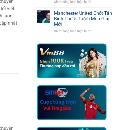
 chuyên
Chức năng bình luận bị tắt
ở
Bergvall
Thủ
Julian
Với
lối viết
Alvarez
Giá
Manchester United Chốt Tân
h luôn
Gây
50
Binh Thứ 5 Trước Mùa Giải
Áp
triệu
cập nhật
Mới
Lực
bảng
Chức năng bình luận bị tắt
ở
Lên
Manchester
Tuyển
United
Để
Chốt
Được
Tân
Chuyển
Binh
Sang
Thứ
Barca
5
Trước
Mùa
Giải
Mới
 chuyên