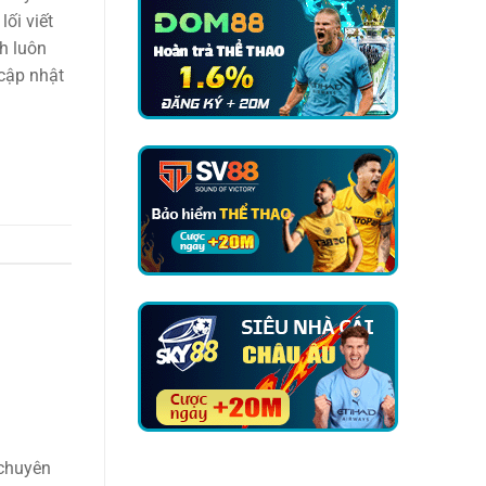
lối viết
h luôn
cập nhật
 chuyên