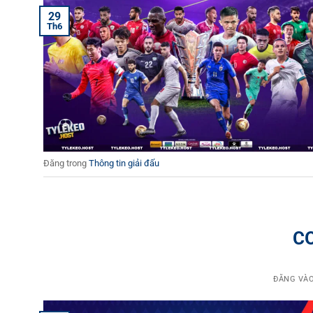
29
Th6
Đăng trong
Thông tin giải đấu
C
ĐĂNG VÀ