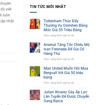
 chuyên
TIN TỨC MỚI NHẤT
lối viết
h luôn
Tottenham Thúc Đẩy
cập nhật
Thương Vụ Osimhen Bằng
Mức Giá 55 Triệu Bảng
Chức năng bình luận bị tắt
ở
Tottenham
Thúc
Arsenal Tăng Tốc Chiêu Mộ
Đẩy
Ivan Fresneda Để Gia Cố
Thương
Hàng Thủ
Vụ
Chức năng bình luận bị tắt
ở
Osimhen
Arsenal
Bằng
Tăng
Mức
Man United Muốn Hỏi Mua
Tốc
Giá
Bergvall Với Giá 50 triệu
Chiêu
55
bảng
Mộ
Triệu
Chức năng bình luận bị tắt
ở
Ivan
Bảng
Man
Fresneda
United
Để
Julian Alvarez Gây Áp Lực
Muốn
Gia
Lên Tuyển Để Được Chuyển
Hỏi
Cố
Sang Barca
Mua
Hàng