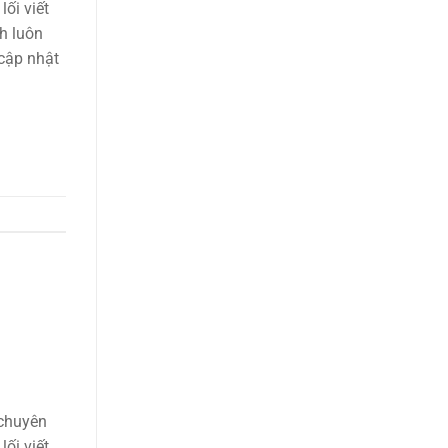
lối viết
h luôn
cập nhật
 chuyên
lối viết