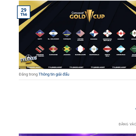
29
Th6
Đăng trong
Thông tin giải đấu
ĐĂNG VÀ