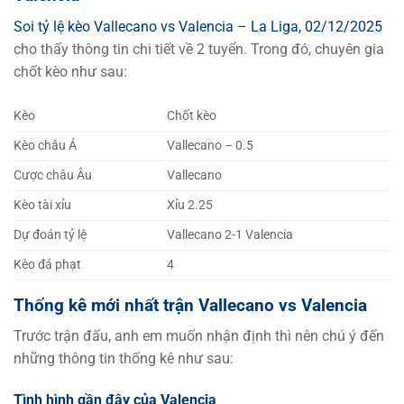
Soi tỷ lệ kèo Vallecano vs Valencia – La Liga, 02/12/2025
cho thấy thông tin chi tiết về 2 tuyển. Trong đó, chuyên gia
chốt kèo như sau:
Kèo
Chốt kèo
Kèo châu Á
Vallecano – 0.5
Cược châu Âu
Vallecano
Kèo tài xỉu
Xỉu 2.25
Dự đoán tỷ lệ
Vallecano 2-1 Valencia
Kèo đá phạt
4
Thống kê mới nhất trận Vallecano vs Valencia
Trước trận đấu, anh em muốn nhận định thì nên chú ý đến
những thông tin thống kê như sau:
Tình hình gần đây của
Valencia