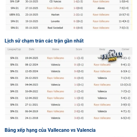
Lịch sử chạm trán các trận gần nhất
Bảng xếp hạng của Vallecano vs Valencia