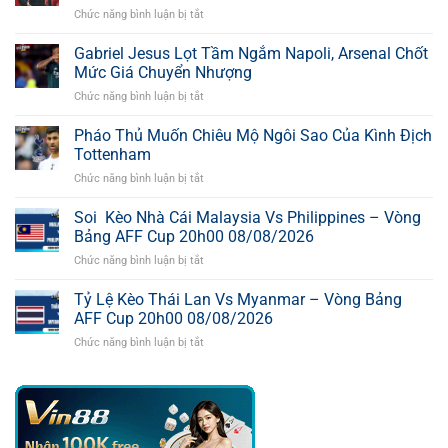
Chức năng bình luận bị tắt
ở
Rashford
Đứng
Gabriel Jesus Lọt Tầm Ngắm Napoli, Arsenal Chốt
Trước
Mức Giá Chuyển Nhượng
Cơ
Chức năng bình luận bị tắt
ở
Hội
Gabriel
Tái
Jesus
Pháo Thủ Muốn Chiêu Mộ Ngôi Sao Của Kình Địch
Hợp
Lọt
Amorim,
Tottenham
Tầm
Thay
Chức năng bình luận bị tắt
ở
Ngắm
Thế
Pháo
Napoli,
Leao
Thủ
Soi Kèo Nhà Cái Malaysia Vs Philippines – Vòng
Arsenal
Tại
Muốn
Chốt
Bảng AFF Cup 20h00 08/08/2026
Milan
Chiêu
Mức
Chức năng bình luận bị tắt
ở
Mộ
Giá
Soi
Ngôi
Chuyển
Kèo
Tỷ Lệ Kèo Thái Lan Vs Myanmar – Vòng Bảng
Sao
Nhượng
Nhà
Của
AFF Cup 20h00 08/08/2026
Cái
Kình
Chức năng bình luận bị tắt
ở
Malaysia
Địch
Tỷ
Vs
Tottenham
Lệ
Philippines
Kèo
–
Thái
Vòng
Lan
Bảng
Vs
AFF