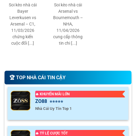
Soi kèo nhà cái
Soi kèo nhà cái
Bayer
Arsenal vs
Leverkusen vs
Bournemouth –
Arsenal – C1,
NHA,
11/03/2026
11/04/2026
chứng kiến
cung cấp thông
cuộc đối [...]
tin chi [...]
🏆️ TOP NHÀ CÁI TIN CẬY
🔥 KHUYẾN MÃI LỚN
ZO88
⭐⭐⭐⭐⭐
Nhà Cái Uy Tín Top 1
🔥 TỶ LỆ CƯỢC TỐT