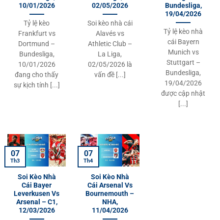
10/01/2026
02/05/2026
Bundesliga,
19/04/2026
Tỷ lệ kèo
Soi kèo nhà cái
Tỷ lệ kèo nhà
Frankfurt vs
Alavés vs
cái Bayern
Dortmund –
Athletic Club –
Munich vs
Bundesliga,
La Liga,
Stuttgart –
10/01/2026
02/05/2026 là
Bundesliga,
đang cho thấy
vấn đề [...]
19/04/2026
sự kịch tính [...]
được cập nhật
[...]
07
07
Th3
Th4
Soi Kèo Nhà
Soi Kèo Nhà
Cái Bayer
Cái Arsenal Vs
Leverkusen Vs
Bournemouth –
Arsenal – C1,
NHA,
12/03/2026
11/04/2026