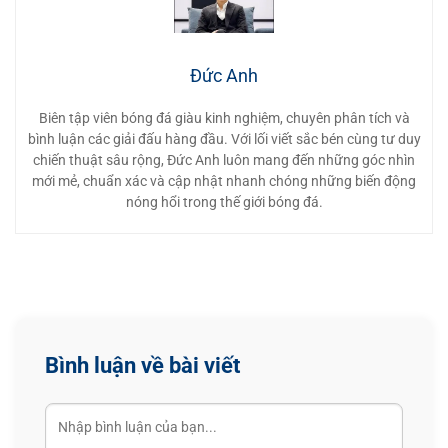
Đức Anh
Biên tập viên bóng đá giàu kinh nghiệm, chuyên phân tích và
bình luận các giải đấu hàng đầu. Với lối viết sắc bén cùng tư duy
chiến thuật sâu rộng, Đức Anh luôn mang đến những góc nhìn
mới mẻ, chuẩn xác và cập nhật nhanh chóng những biến động
nóng hổi trong thế giới bóng đá.
Bình luận về bài viết