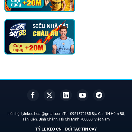
Liên hệ:
tylekeo.host@gmail.com
Tel:
0951372185
Địa Chỉ: 1H Hẻm B8,
Tân Kiên, Bình Chánh, Hồ Chí Minh
700000
, Việt Nam
TỶ LỆ KÈO CN - ĐỐI TÁC TIN CẬY