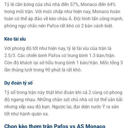
Tỷ lệ cần bóng của chủ nhà đến 57%, Monaco đến 64%
trong mỗi trận. Với mức chấp như hiện nay, Monaco hoàn
toàn có thể áp đảo về kèo châu Á. Đội hình tấn công mạnh,
phòng ngự chắc nên Pafos rất khó có 2 bàn cách biệt.
Kèo tài xỉu
Với phong độ tốt như hiện nay, tỷ lệ tài xỉu của trận là
2.5/3. Các chiến binh Pafos có trung bình 1.3 bàn/trận.
Còn độ khách lại sở hữu trung bình 1 bàn/trận. Mốc tổng 3
lần thủng lưới trong 90 phút là rất khó.
Dự đoán tỷ số
Tỷ số trong trận này thật khó đoán khi cả 2 cùng có phong
độ ngang nhau. Những chân sút chủ nhà có lợi thế sân bãi
nhưng xếp sau độ bạn. Ngược lại, đại diện nước Ý ra sân
tốt như hành quân xa.
Chọn kèo thơm trận Pafos vs AS Monaco