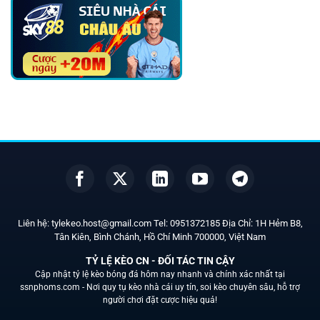
Liên hệ:
tylekeo.host@gmail.com
Tel:
0951372185
Địa Chỉ: 1H Hẻm B8,
Tân Kiên, Bình Chánh, Hồ Chí Minh
700000
, Việt Nam
TỶ LỆ KÈO CN - ĐỐI TÁC TIN CẬY
Cập nhật tỷ lệ kèo bóng đá hôm nay nhanh và chính xác nhất tại
ssnphoms.com -
Nơi quy tụ kèo nhà cái uy tín, soi kèo chuyên sâu, hỗ trợ
người chơi đặt cược hiệu quả!