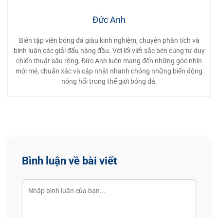
Đức Anh
Biên tập viên bóng đá giàu kinh nghiệm, chuyên phân tích và
bình luận các giải đấu hàng đầu. Với lối viết sắc bén cùng tư duy
chiến thuật sâu rộng, Đức Anh luôn mang đến những góc nhìn
mới mẻ, chuẩn xác và cập nhật nhanh chóng những biến động
nóng hổi trong thế giới bóng đá.
Bình luận về bài viết