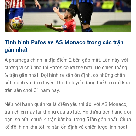
Tình hình Pafos vs AS Monaco trong các trận
gần nhất
Alphamega chính là địa điểm 2 bên gặp mặt. Lần này, với
cương vị chủ nhà thì Pafos có lợi thế hơn. Họ chiến thắng
¾ trận gần nhất. Đội hình ra sân ổn định, có những chân
sút mạnh và điêu luyện. Do đó tuyển đang thể hiện rất khá
trên sân chơi C1 năm nay.
Nếu nói hành quân xa là điểm yếu thì đối với AS Monaco,
trận chiến này lại không quá áp lực. Họ đứng trên hạng đội
bạn, sở hữu chuỗi 4 trận bất bại trong 5 lần gần nhất. Chưa
kể đội hình khá tốt, ra sân ổn định và chiến lược linh hoạt.