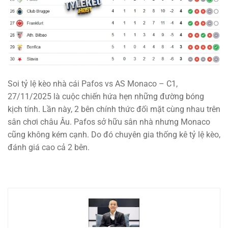
Soi tỷ lệ kèo nhà cái Pafos vs AS Monaco – C1,
27/11/2025 là cuộc chiến hứa hẹn những đường bóng
kịch tính. Lần này, 2 bên chính thức đối mặt cùng nhau trên
sân chơi châu Âu. Pafos sở hữu sân nhà nhưng Monaco
cũng không kém cạnh. Do đó chuyên gia thống kê tỷ lệ kèo,
đánh giá cao cả 2 bên.