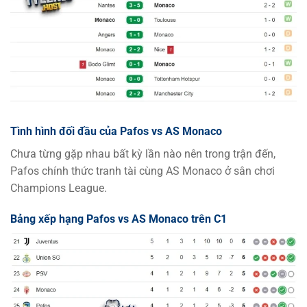
Tình hình đối đầu của Pafos vs AS Monaco
Chưa từng gặp nhau bất kỳ lần nào nên trong trận đến,
Pafos chính thức tranh tài cùng AS Monaco ở sân chơi
Champions League.
Bảng xếp hạng Pafos vs AS Monaco trên C1