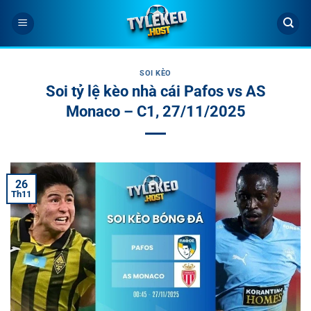
Bỏ
qua
nội
dung
SOI KÈO
Soi tỷ lệ kèo nhà cái Pafos vs AS
Monaco – C1, 27/11/2025
26
Th11