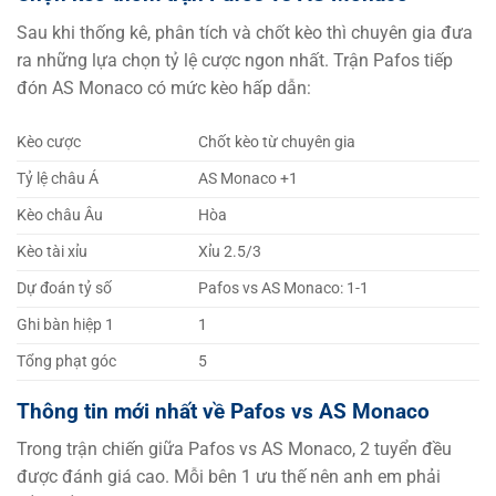
Sau khi thống kê, phân tích và chốt kèo thì chuyên gia đưa
ra những lựa chọn tỷ lệ cược ngon nhất. Trận Pafos tiếp
đón AS Monaco có mức kèo hấp dẫn:
Kèo cược
Chốt kèo từ chuyên gia
Tỷ lệ châu Á
AS Monaco +1
Kèo châu Âu
Hòa
Kèo tài xỉu
Xỉu 2.5/3
Dự đoán tỷ số
Pafos vs AS Monaco: 1-1
Ghi bàn hiệp 1
1
Tổng phạt góc
5
Thông tin mới nhất về Pafos vs AS Monaco
Trong trận chiến giữa Pafos vs AS Monaco, 2 tuyển đều
được đánh giá cao. Mỗi bên 1 ưu thế nên anh em phải