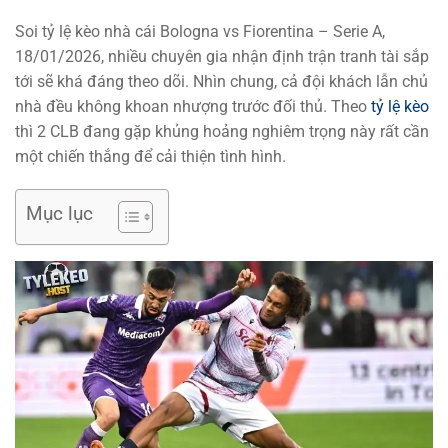
Soi tỷ lệ kèo nhà cái Bologna vs Fiorentina – Serie A,
18/01/2026, nhiều chuyên gia nhận định trận tranh tài sắp
tới sẽ khá đáng theo dõi. Nhìn chung, cả đội khách lẫn chủ
nhà đều không khoan nhượng trước đối thủ. Theo
tỷ lệ kèo
thì 2 CLB đang gặp khủng hoảng nghiêm trọng này rất cần
một chiến thắng để cải thiện tình hình.
Mục lục