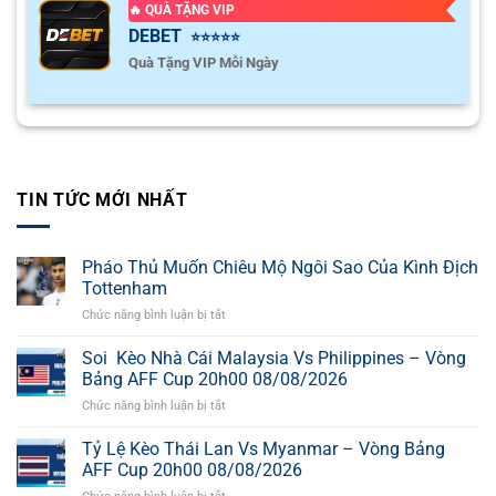
🔥 QUÀ TẶNG VIP
DEBET
⭐⭐⭐⭐⭐
Quà Tặng VIP Mỗi Ngày
TIN TỨC MỚI NHẤT
Pháo Thủ Muốn Chiêu Mộ Ngôi Sao Của Kình Địch
Tottenham
Chức năng bình luận bị tắt
ở
Pháo
Thủ
Soi Kèo Nhà Cái Malaysia Vs Philippines – Vòng
Muốn
Bảng AFF Cup 20h00 08/08/2026
Chiêu
Chức năng bình luận bị tắt
ở
Mộ
Soi
Ngôi
Kèo
Tỷ Lệ Kèo Thái Lan Vs Myanmar – Vòng Bảng
Sao
Nhà
Của
AFF Cup 20h00 08/08/2026
Cái
Kình