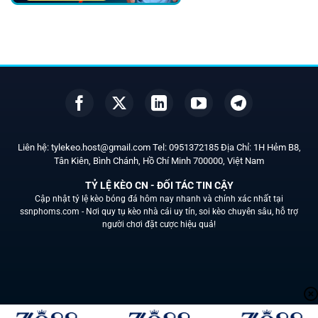
Liên hệ:
tylekeo.host@gmail.com
Tel:
0951372185
Địa Chỉ: 1H Hẻm B8,
Tân Kiên, Bình Chánh, Hồ Chí Minh
700000
, Việt Nam
TỶ LỆ KÈO CN - ĐỐI TÁC TIN CẬY
Cập nhật tỷ lệ kèo bóng đá hôm nay nhanh và chính xác nhất tại
ssnphoms.com -
Nơi quy tụ kèo nhà cái uy tín, soi kèo chuyên sâu, hỗ trợ
người chơi đặt cược hiệu quả!