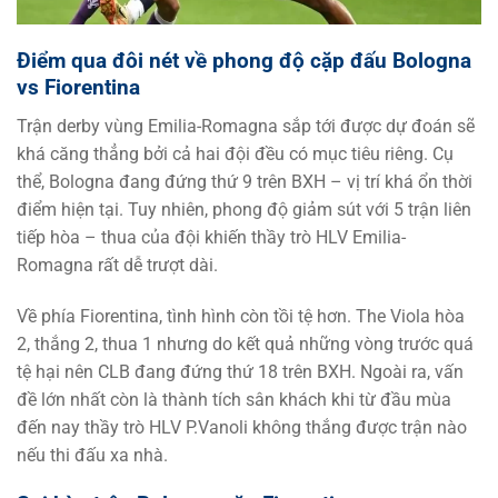
Điểm qua đôi nét về phong độ cặp đấu Bologna
vs Fiorentina
Trận derby vùng Emilia-Romagna sắp tới được dự đoán sẽ
khá căng thẳng bởi cả hai đội đều có mục tiêu riêng. Cụ
thể, Bologna đang đứng thứ 9 trên BXH – vị trí khá ổn thời
điểm hiện tại. Tuy nhiên, phong độ giảm sút với 5 trận liên
tiếp hòa – thua của đội khiến thầy trò HLV Emilia-
Romagna rất dễ trượt dài.
Về phía Fiorentina, tình hình còn tồi tệ hơn. The Viola hòa
2, thắng 2, thua 1 nhưng do kết quả những vòng trước quá
tệ hại nên CLB đang đứng thứ 18 trên BXH. Ngoài ra, vấn
đề lớn nhất còn là thành tích sân khách khi từ đầu mùa
đến nay thầy trò HLV P.Vanoli không thắng được trận nào
nếu thi đấu xa nhà.