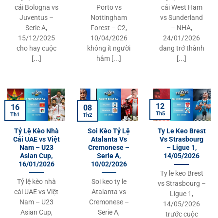
cái Bologna vs
Porto vs
cái West Ham
Juventus –
Nottingham
vs Sunderland
Serie A,
Forest – C2,
– NHA,
15/12/2025
10/04/2026
24/01/2026
cho hay cuộc
không ít người
đang trở thành
[...]
hâm [...]
[...]
12
16
08
Th5
Th1
Th2
Tỷ Lệ Kèo Nhà
Soi Kèo Tỷ Lệ
Ty Le Keo Brest
Cái UAE vs Việt
Atalanta Vs
Vs Strasbourg
Nam – U23
Cremonese –
– Ligue 1,
Asian Cup,
Serie A,
14/05/2026
16/01/2026
10/02/2026
Ty le keo Brest
Tỷ lệ kèo nhà
Soi keo ty le
vs Strasbourg –
cái UAE vs Việt
Atalanta vs
Ligue 1,
Nam – U23
Cremonese –
14/05/2026
Asian Cup,
Serie A,
trước cuộc