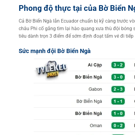
Phong độ thực tại của Bờ Biển N
Cả Bờ Biển Ngà lẫn Ecuador chuẩn bị kỹ càng trước v
châu Phi cố gắng tìm lại hào quang xưa thù đội bóng s
tiêu dành trọn 3 điểm để sớm định đoạt tấm vé đi tiếp
Sức mạnh đội Bờ Biển Ngà