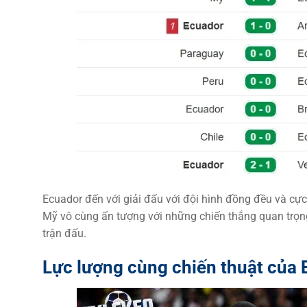
Ecuador đến với giải đấu với đội hình đồng đều và cực
Mỹ vô cùng ấn tượng với những chiến thắng quan trọng
trận đấu.
Lực lượng cùng chiến thuật của 