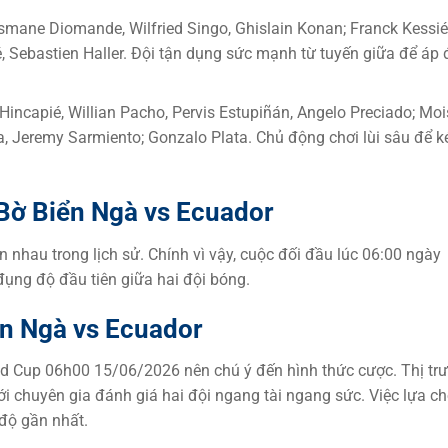
smane Diomande, Wilfried Singo, Ghislain Konan; Franck Kessié
 Sebastien Haller. Đội tận dụng sức mạnh từ tuyến giữa để áp đ
Hincapié, Willian Pacho, Pervis Estupiñán, Angelo Preciado; Mo
a, Jeremy Sarmiento; Gonzalo Plata. Chủ động chơi lùi sâu để 
Bờ Biển Ngà vs Ecuador
nhau trong lịch sử. Chính vì vậy, cuộc đối đầu lúc 06:00 ngày
ụng độ đầu tiên giữa hai đội bóng.
ển Ngà vs Ecuador
d Cup 06h00 15/06/2026 nên chú ý đến hình thức cược. Thị tr
i chuyên gia đánh giá hai đội ngang tài ngang sức. Việc lựa c
độ gần nhất.