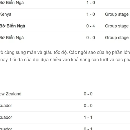
vô cùng sung mãn và giàu tốc độ. Các ngôi sao của họ phần lớ
 nay. Lối đá của đội dựa nhiều vào khả năng càn lướt và các p