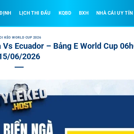
ĐỊNH
LỊCH THI ĐẤU
KQBD
BXH
NHÀ CÁI UY TÍN
OI KÈO WORLD CUP 2026
à Vs Ecuador – Bảng E World Cup 06
15/06/2026