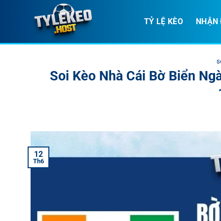
Bỏ
qua
TỶ LỆ KÈO
NHẬN 
nội
dung
S
Soi Kèo Nhà Cái Bờ Biển Ng
12
Th6