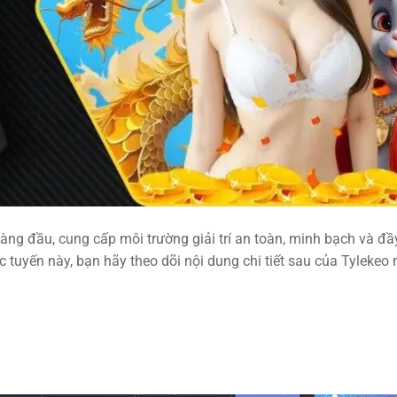
ng đầu, cung cấp môi trường giải trí an toàn, minh bạch và đầ
c tuyến này, bạn hãy theo dõi nội dung chi tiết sau của Tylekeo 