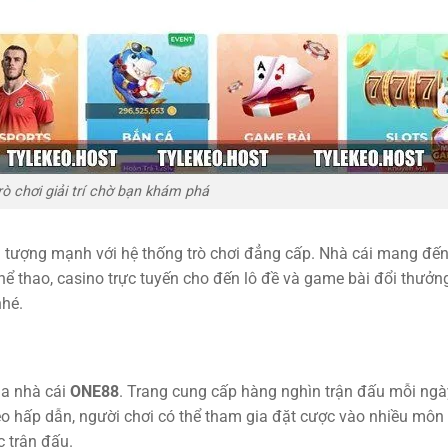
ò chơi giải trí chờ bạn khám phá
n tượng mạnh với hệ thống trò chơi đẳng cấp. Nhà cái mang đến
thể thao, casino trực tuyến cho đến lô đề và game bài đổi thưởn
nhé.
a nhà cái
ONE88
. Trang cung cấp hàng nghìn trận đấu mỗi ngà
 kèo hấp dẫn, người chơi có thể tham gia đặt cược vào nhiều môn
 trận đấu.