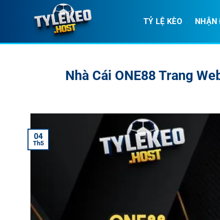
Bỏ
qua
TỶ LỆ KÈO
NHẬN 
nội
dung
Nhà Cái ONE88 Trang Web
04
Th5