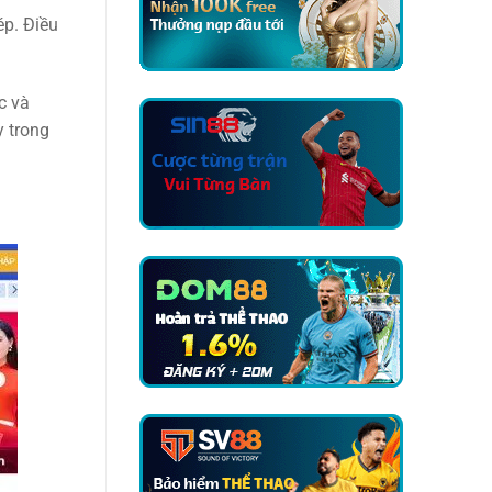
Lên
Rodri
ép. Điều
Inter
Trong
Thương
Vụ
Romero
c và
y trong