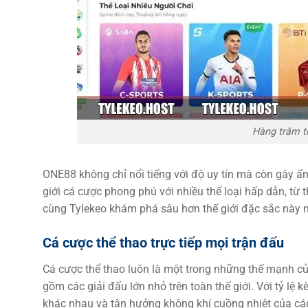
Hàng trăm tr
ONE88 không chỉ nổi tiếng với độ uy tín mà còn gây ấ
giới cá cược phong phú với nhiều thể loại hấp dẫn, từ 
cùng Tylekeo khám phá sâu hơn thế giới đặc sắc này 
Cá cược thể thao trực tiếp mọi trận đấu
Cá cược thể thao luôn là một trong những thế mạnh củ
gồm các giải đấu lớn nhỏ trên toàn thế giới. Với tỷ lệ
khác nhau và tận hưởng không khí cuồng nhiệt của các