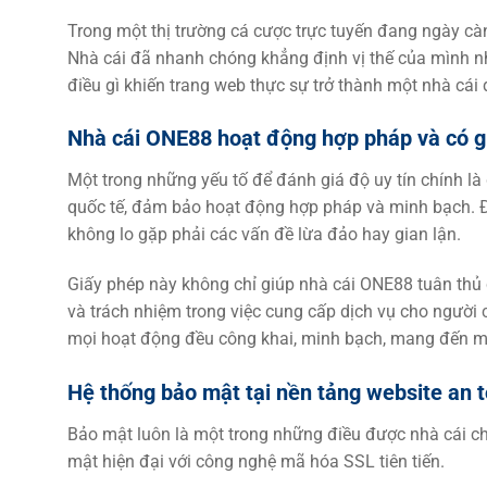
Trong một thị trường cá cược trực tuyến đang ngày càng
Nhà cái đã nhanh chóng khẳng định vị thế của mình n
điều gì khiến trang web thực sự trở thành một nhà cái 
Nhà cái ONE88 hoạt động hợp pháp và có gi
Một trong những yếu tố để đánh giá độ uy tín chính l
quốc tế, đảm bảo hoạt động hợp pháp và minh bạch. Đ
không lo gặp phải các vấn đề lừa đảo hay gian lận.
Giấy phép này không chỉ giúp nhà cái ONE88 tuân thủ
và trách nhiệm trong việc cung cấp dịch vụ cho người 
mọi hoạt động đều công khai, minh bạch, mang đến m
Hệ thống bảo mật tại nền tảng website an t
Bảo mật luôn là một trong những điều được nhà cái c
mật hiện đại với công nghệ mã hóa SSL tiên tiến.