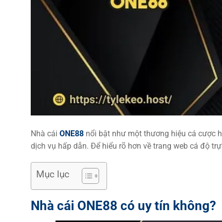
Nhà cái
ONE88
nổi bật như một thương hiệu cá cược hà
dịch vụ hấp dẫn. Để hiểu rõ hơn về trang web cá độ trự
Mục lục
Nhà cái ONE88 có uy tín không?