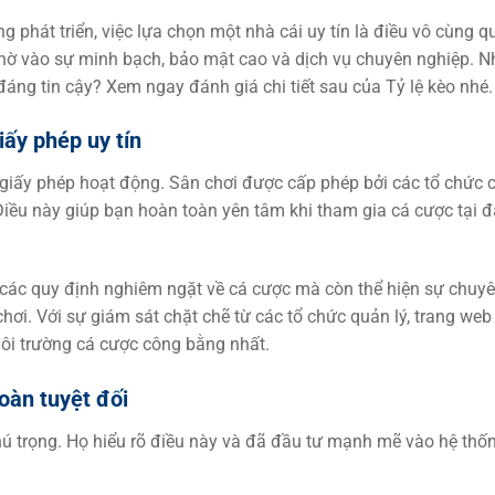
 phát triển, việc lựa chọn một nhà cái uy tín là điều vô cùng q
hờ vào sự minh bạch, bảo mật cao và dịch vụ chuyên nghiệp. 
đáng tin cậy? Xem ngay đánh giá chi tiết sau của Tỷ lệ kèo nhé.
ấy phép uy tín
à giấy phép hoạt động. Sân chơi được cấp phép bởi các tổ chức 
iều này giúp bạn hoàn toàn yên tâm khi tham gia cá cược tại 
 các quy định nghiêm ngặt về cá cược mà còn thể hiện sự chuy
chơi. Với sự giám sát chặt chẽ từ các tổ chức quản lý, trang w
ôi trường cá cược công bằng nhất.
oàn tuyệt đối
hú trọng. Họ hiểu rõ điều này và đã đầu tư mạnh mẽ vào hệ thố