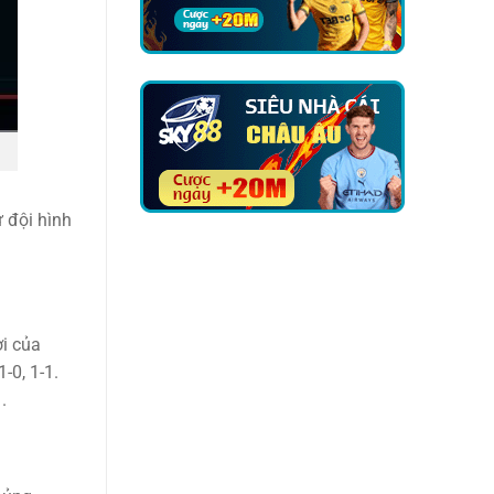
ừ đội hình
ơi của
-0, 1-1.
.