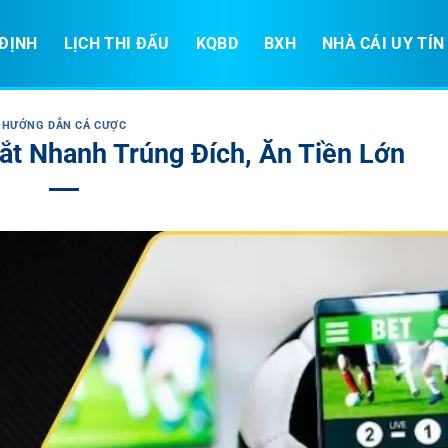
ĐỊNH
LỊCH THI ĐẤU
KQBD
BXH
NHÀ CÁI UY TÍN
HƯỚNG DẪN CÁ CƯỢC
ắt Nhanh Trúng Đích, Ăn Tiền Lớn