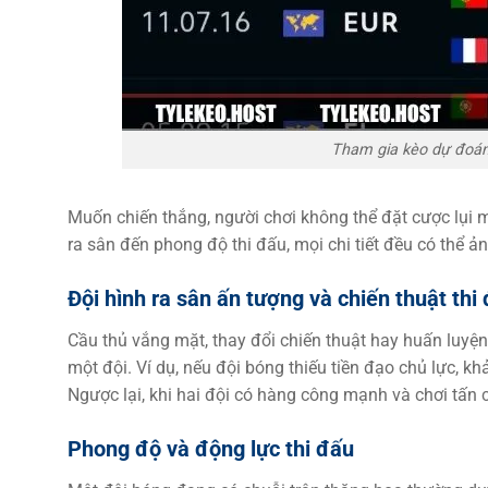
Tham gia kèo dự đoán 
Muốn chiến thắng, người chơi không thể đặt cược lụi m
ra sân đến phong độ thi đấu, mọi chi tiết đều có thể ả
Đội hình ra sân ấn tượng và chiến thuật th
Cầu thủ vắng mặt, thay đổi chiến thuật hay huấn luyện
một đội. Ví dụ, nếu đội bóng thiếu tiền đạo chủ lực, kh
Ngược lại, khi hai đội có hàng công mạnh và chơi tấn c
Phong độ và động lực thi đấu