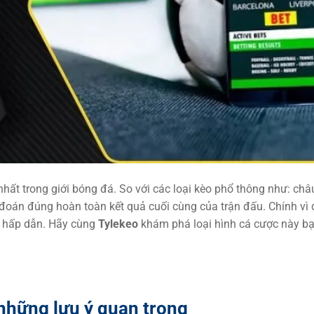
hất trong giới bóng đá. So với các loại kèo phổ thông như: châ
ự đoán đúng hoàn toàn kết quả cuối cùng của trận đấu. Chính vì
ỳ hấp dẫn. Hãy cùng
Tylekeo
khám phá loại hình cá cược này bạ
 những lưu ý quan trọng