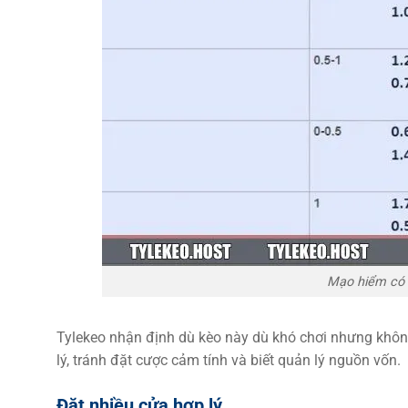
Mạo hiểm có t
Tylekeo nhận định dù kèo này dù khó chơi nhưng không
lý, tránh đặt cược cảm tính và biết quản lý nguồn vốn.
Đặt nhiều cửa hợp lý