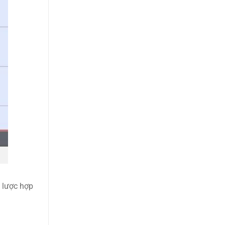
n lược hợp