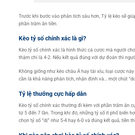
Trước khi bước vào phân tích sâu hơn, Tỷ lệ kèo sẽ giú
phần trăm ăn tiền.
Kèo tỷ số chính xác là gì?
Kèo tỷ số chính xác là hình thức cá cược mà người chơi
thậm chí là 4-2. Nếu kết quả đúng với dự đoán thì ngườ
Không giống như kèo châu Á hay tài xỉu, loại cược này
cần là khả năng phân tích, nhận định và… một chút “du
Tỷ lệ thưởng cực hấp dẫn
Kèo tỷ số chính xác thường đi kèm với phần trăm ăn cự
từ 5 đến 7 lần. Trong khi đó, những tỷ số ít phổ biến h
chọn tỷ số “dị” như 5-4 hay 6-0 và đúng kết quả, tiền 