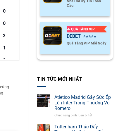
Nhà Cái Uy Tín Toàn
Cầu
0
0
🔥 QUÀ TẶNG VIP
2
DEBET
⭐⭐⭐⭐⭐
Quà Tặng VIP Mỗi Ngày
1
0
0
TIN TỨC MỚI NHẤT
0
n cùng
ng
Atletico Madrid Gây Sức Ép
1
Lên Inter Trong Thương Vụ
Romero
0
Chức năng bình luận bị tắt
ở
Atletico
0
Madrid
Tottenham Thúc Đẩy
Gây