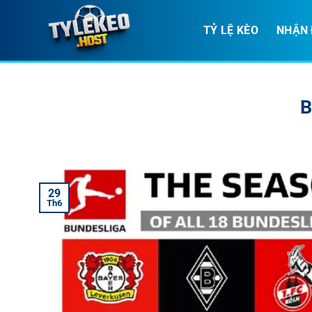
Bỏ
qua
TỶ LỆ KÈO
NHẬN 
nội
dung
B
29
Th6