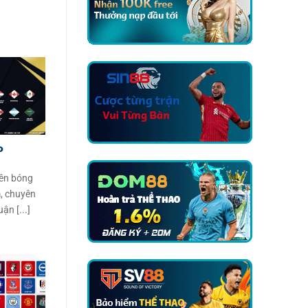
Lên
Tuyển
1
Để
Được
0
Chuyển
Sang
0
Barca
1
0
P
1
iên bóng
0
m, chuyên
ận [...]
0
0
0
0